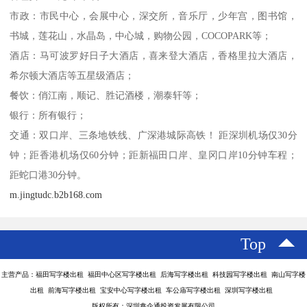
市政：市民中心，会展中心，深交所，音乐厅，少年宫，图书馆，
书城，莲花山，水晶岛，中心城，购物公园，COCOPARK等；
酒店：马可波罗好日子大酒店，喜来登大酒店，香格里拉大酒店，
希尔顿大酒店等五星级酒店；
餐饮：俏江南，顺记、胜记酒楼，潮泰轩等；
银行：所有银行；
交通：双口岸、三条地铁线、广深港城际高铁！ 距深圳机场仅30分
钟；距香港机场仅60分钟；距新福田口岸、皇冈口岸10分钟车程；
距蛇口港30分钟。
m.jingtudc.b2b168.com
Top
主营产品：福田写字楼出租 福田中心区写字楼出租 后海写字楼出租 科技园写字楼出租 南山写字楼
出租 前海写字楼出租 宝安中心写字楼出租 车公庙写字楼出租 深圳写字楼出租
版权所有：深圳鑫企通投资发展有限公司