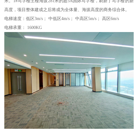
米。1#写字楼主楼海拔281米的超5A国际写字楼，刷新了写字楼的新
高度，项目整体建成之后将成为全体量、海拔高度的商务综合体。
电梯速度：低区3m/s； 中低区4m/s； 中高区5m/s； 高区6m/s
电梯承重： 1600KG