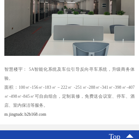
智慧楼宇： 5A智能化系统及车位引导反向寻车系统，升级商务体
验。
面积：100㎡-156㎡-183㎡－222㎡ -251㎡-288㎡-341㎡-398㎡-407
㎡-498㎡-845㎡可自由组合，定制装修，免费送会议室、停车、酒
店、室内保洁等服务。
m.jingtudc.b2b168.com
Top