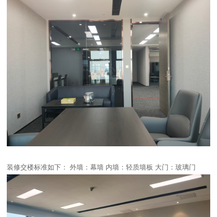
装修交楼标准如下： 外墙：幕墙 内墙：轻质墙板 大门：玻璃门