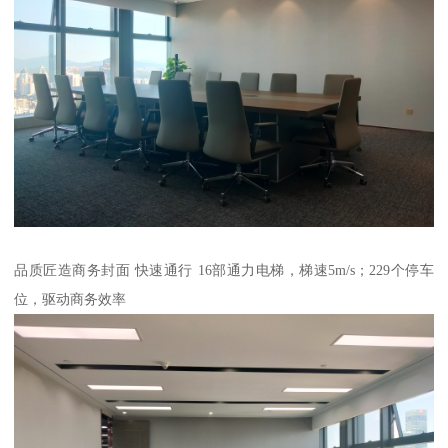
品质匠造商务封面 快速通行 16部通力电梯，梯速5m/s；229个停车
位，驱动商务效率