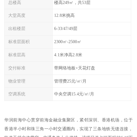
总楼高
楼高249㎡，共53层
大堂高度
12.8米挑高
出租楼层
6-33/47/49层
标准层面积
2300㎡-2500㎡
标准层高
4.1米净高2.8米
交付标准
带网络地板+天花灯盘
物业管理
管理费25元/㎡/月
空调系统
中央空调15.4元/㎡/月
华润前海中心贯穿前海金融业集聚区，紧邻深圳、香港机场，位于
香港半小时和珠三角一小时交通圈内，实现了三条地铁无缝连接，