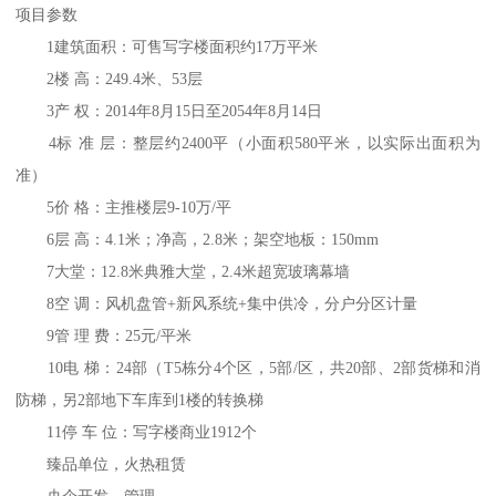
项目参数
1建筑面积：可售写字楼面积约17万平米
2楼 高：249.4米、53层
3产 权：2014年8月15日至2054年8月14日
4标 准 层：整层约2400平（小面积580平米，以实际出面积为
准）
5价 格：主推楼层9-10万/平
6层 高：4.1米；净高，2.8米；架空地板：150mm
7大堂：12.8米典雅大堂，2.4米超宽玻璃幕墙
8空 调：风机盘管+新风系统+集中供冷，分户分区计量
9管 理 费：25元/平米
10电 梯：24部（T5栋分4个区，5部/区，共20部、2部货梯和消
防梯，另2部地下车库到1楼的转换梯
11停 车 位：写字楼商业1912个
臻品单位，火热租赁