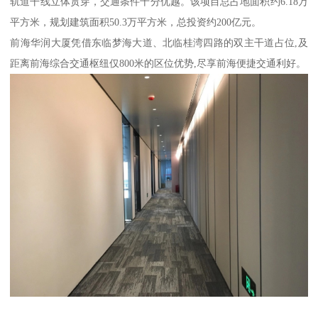
轨道干线立体贯穿，交通条件十分优越。该项目总占地面积约6.18万
平方米，规划建筑面积50.3万平方米，总投资约200亿元。
前海华润大厦凭借东临梦海大道、北临桂湾四路的双主干道占位,及
距离前海综合交通枢纽仅800米的区位优势,尽享前海便捷交通利好。