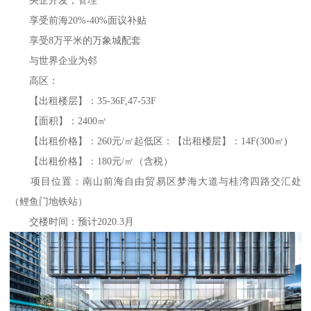
央企开发，管理
享受前海20%-40%面议补贴
享受8万平米的万象城配套
与世界企业为邻
高区：
【出租楼层】：35-36F,47-53F
【面积】：2400㎡
【出租价格】：260元/㎡起低区：【出租楼层】：14F(300㎡)
【出租价格】：180元/㎡（含税）
项目位置：南山前海自由贸易区梦海大道与桂湾四路交汇处
（鲤鱼门地铁站）
交楼时间：预计2020.3月