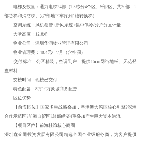
电梯及数量：通力电梯24部（T5栋分4个区、5部/区、共20部、2
部货梯和消防梯、另2部地下车库到1楼转换梯）
空调系统：风机盘管+新风系统+集中供冷/分户分区计量
大堂高度：12.8米
物业公司：深圳华润物业管理有限公司
物业管理费：40.4元/㎡/月（含空凋）
交付标准：公区精装，空调到户，提供15cm网络地板、天花登
盘材料
交楼时间：现楼已交付
特色配备：8万平万象城商务配套
区位优势
【前海区位】国家多重战略叠加，粤港澳大湾区核心引擎?深港
合作示范区?前海自贸区?总部经济4重叠加产生巨大资本洪流
【项目区位】前海桂湾核心商圈
深圳鑫企通投资发展有限公司精选全国企业级服务商，为客户提供