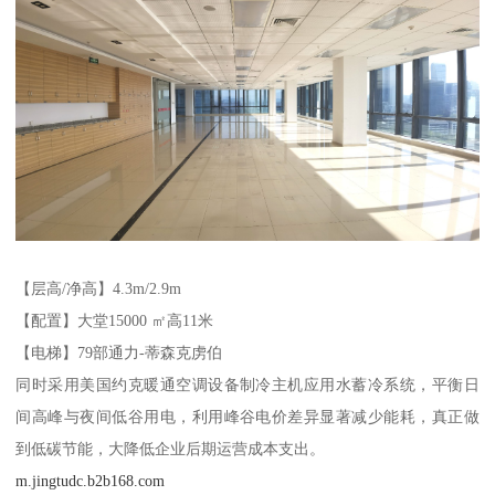
【层高/净高】4.3m/2.9m
【配置】大堂15000 ㎡高11米
【电梯】79部通力-蒂森克虏伯
同时采用美国约克暖通空调设备制冷主机应用水蓄冷系统，平衡日
间高峰与夜间低谷用电，利用峰谷电价差异显著减少能耗，真正做
到低碳节能，大降低企业后期运营成本支出。
m.jingtudc.b2b168.com