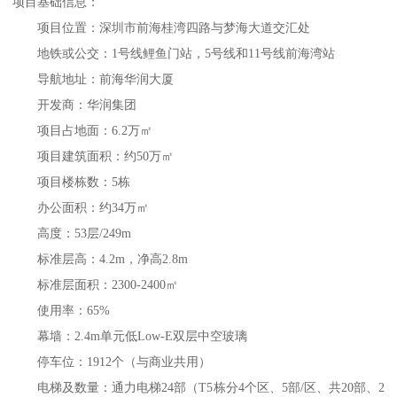
项目基础信息：
项目位置：深圳市前海桂湾四路与梦海大道交汇处
地铁或公交：1号线鲤鱼门站，5号线和11号线前海湾站
导航地址：前海华润大厦
开发商：华润集团
项目占地面：6.2万㎡
项目建筑面积：约50万㎡
项目楼栋数：5栋
办公面积：约34万㎡
高度：53层/249m
标准层高：4.2m，净高2.8m
标准层面积：2300-2400㎡
使用率：65%
幕墙：2.4m单元低Low-E双层中空玻璃
停车位：1912个（与商业共用）
电梯及数量：通力电梯24部（T5栋分4个区、5部/区、共20部、2