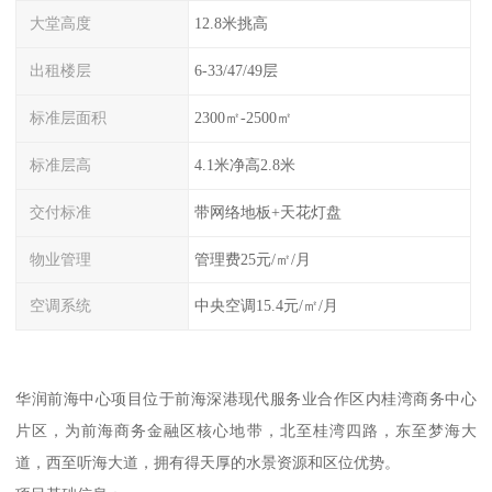
大堂高度
12.8米挑高
出租楼层
6-33/47/49层
标准层面积
2300㎡-2500㎡
标准层高
4.1米净高2.8米
交付标准
带网络地板+天花灯盘
物业管理
管理费25元/㎡/月
空调系统
中央空调15.4元/㎡/月
华润前海中心项目位于前海深港现代服务业合作区内桂湾商务中心
片区，为前海商务金融区核心地带，北至桂湾四路，东至梦海大
道，西至听海大道，拥有得天厚的水景资源和区位优势。