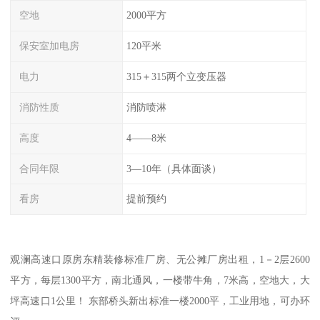
空地
2000平方
保安室加电房
120平米
电力
315＋315两个立变压器
消防性质
消防喷淋
高度
4——8米
合同年限
3—10年（具体面谈）
看房
提前预约
观澜高速口原房东精装修标准厂房、无公摊厂房出租，1－2层2600
平方，每层1300平方，南北通风，一楼带牛角，7米高，空地大，大
坪高速口1公里！ 东部桥头新出标准一楼2000平，工业用地，可办环