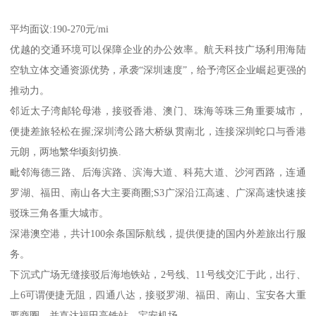
平均面议:190-270元/mi
优越的交通环境可以保障企业的办公效率。航天科技广场利用海陆
空轨立体交通资源优势，承袭“深圳速度”，给予湾区企业崛起更强的
推动力。
邻近太子湾邮轮母港，接驳香港、澳门、珠海等珠三角重要城市，
便捷差旅轻松在握;深圳湾公路大桥纵贯南北，连接深圳蛇口与香港
元朗，两地繁华顷刻切换.
毗邻海德三路、后海滨路、滨海大道、科苑大道、沙河西路，连通
罗湖、福田、南山各大主要商圈;S3广深沿江高速、广深高速快速接
驳珠三角各重大城市。
深港澳空港，共计100余条国际航线，提供便捷的国内外差旅出行服
务。
下沉式广场无缝接驳后海地铁站，2号线、11号线交汇于此，出行、
上6可谓便捷无阻，四通八达，接驳罗湖、福田、南山、宝安各大重
要商圈，并直达福田高铁站、宝安机场.