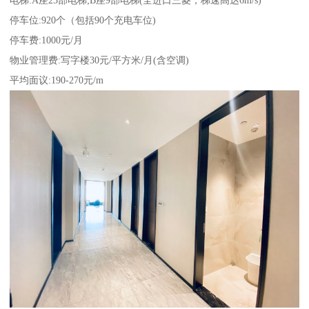
电梯:A座25部电梯;B座9部电梯(全进口三菱，梯速高达6m/s)
停车位:920个（包括90个充电车位)
停车费:1000元/月
物业管理费:写字楼30元/平方米/月(含空调)
平均面议:190-270元/m