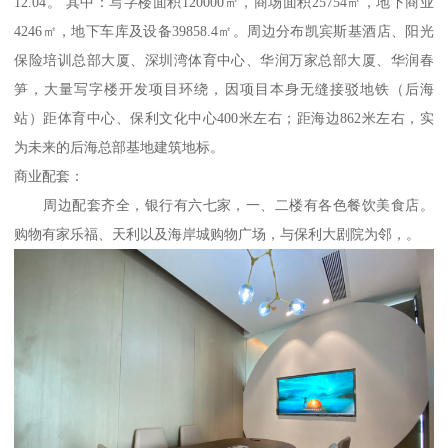
12.04。 其中：写字楼面积120000㎡，商场面积25754㎡，地下商业
4246㎡，地下车库及设备39858.4㎡。周边分布凯宾斯基酒店、阳光
保险培训总部大厦、深圳湾体育中心、华润万家总部大厦、华润春
笋，大量写字楼开发项目环绕，因项目本身无缝接驳地铁（后海
站）距体育中心、保利文化中心400米左右；距海边862米左右，实
为未来的后海总部基地建筑地标。
商业配套：
周边配套齐全，银行有六七家，一、二楼有各色餐饮美食店。
购物有家乐福、天利以及海岸城购物广场，与保利大剧院为邻，。