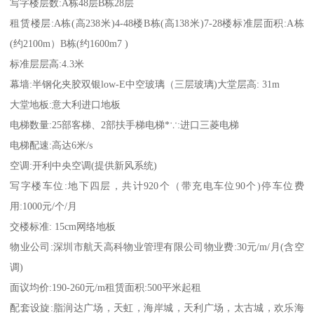
写字楼层数:A栋48层B栋28层
租赁楼层:A栋(高238米)4-48楼B栋(高138米)7-28楼标准层面积:A栋
(约2100m）B栋(约1600m7 )
标准层层高:4.3米
幕墙:半钢化夹胶双银low-E中空玻璃（三层玻璃)大堂层高: 31m
大堂地板:意大利进口地板
电梯数量:25部客梯、2部扶手梯电梯*∵:进口三菱电梯
电梯配速:高达6米/s
空调:开利中央空调(提供新风系统)
写字楼车位:地下四层，共计920个（带充电车位90个)停车位费
用:1000元/个/月
交楼标准: 15cm网络地板
物业公司:深圳市航天高科物业管理有限公司物业费:30元/m/月(含空
调)
面议均价:190-260元/m租赁面积:500平米起租
配套设旋:脂润达广场，天虹，海岸城，天利广场，太古城，欢乐海