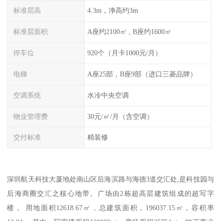
标准层高
4.3m，净高约3m
标准层面积
A座约2100㎡ , B座约1600㎡
停车位
920个（月卡1000元/月）
电梯
A座25部，B座9部（进口三菱品牌）
空调系统
水冷中央空调
物业管理费
30元/㎡/月（含空调）
交付标准
精装修
深圳航天科技大厦地处南山区后海滨路与海德3道交汇处,是科技园与
后海商圈交汇之核心地带。广场由2栋超高层建筑组成的超写字
楼， 用地面积12618.67㎡，总建筑面积，196037.15㎡，容积率