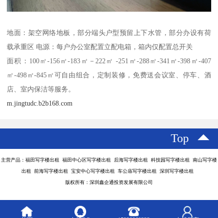
地面：架空网络地板，部分端头户型预留上下水管，部分办设有荷
载承重区 电源：每户办公室配置立配电箱，箱内仅配置总开关
面积：100㎡-156㎡-183㎡－222㎡ -251㎡-288㎡-341㎡-398㎡-407
㎡-498㎡-845㎡可自由组合，定制装修，免费送会议室、停车、酒
店、室内保洁等服务。
m.jingtudc.b2b168.com
Top
主营产品：福田写字楼出租 福田中心区写字楼出租 后海写字楼出租 科技园写字楼出租 南山写字楼
出租 前海写字楼出租 宝安中心写字楼出租 车公庙写字楼出租 深圳写字楼出租
版权所有：深圳鑫企通投资发展有限公司