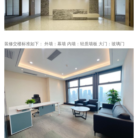
装修交楼标准如下： 外墙：幕墙 内墙：轻质墙板 大门：玻璃门