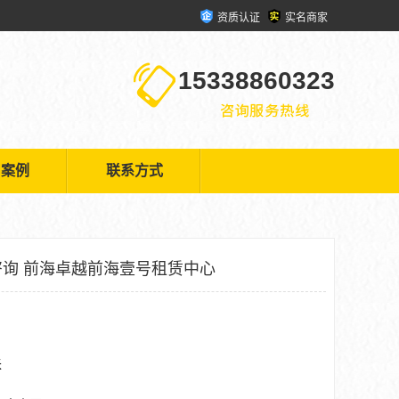
资质认证
实名商家
15338860323
户案例
联系方式
咨询 前海卓越前海壹号租赁中心
米