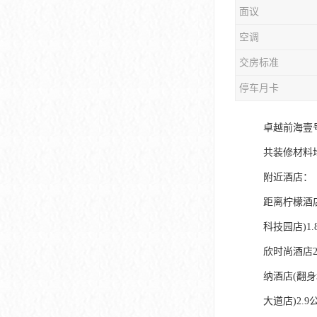
面议
大冲商务中心
空调
前海世茂大厦
交房标准
皇庭中心
停车月卡
卓越世纪中心
卓越前海壹
京基滨河时代大厦
共装修材料
科兴科学园
附近酒店：
中国华润大厦
距离柠檬酒店
科技园店)1
华润前海大厦
欣时尚酒店2
前海金融中心
纳酒店(翻身
卓越前海壹号
大道店)2.