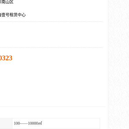
市南山区
海壹号租赁中心
0323
100——10000㎡