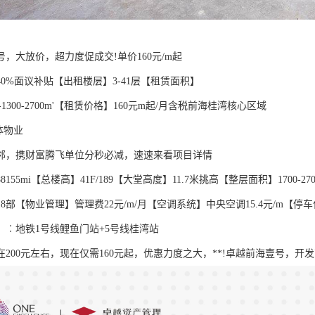
，大放价，超力度促成交!单价160元/m起
0%面议补贴【出租楼层】3-41层【租赁面积】
-800-1300-2700m'【租赁价格】160元m起/月含税前海桂湾核心区域
体物业
邻，携财富腾飞单位分秒必减，速速来看项目详情
155mi【总楼高】41F/189【大堂高度】11.7米挑高【整层面积】1700-2
8部【物业管理】管理费22元/m/月【空调系统】中央空调15.4元/m【停车
】︰地铁1号线鲤鱼门站+5号线桂湾站
在200元左右，现在仅需160元起，优惠力度之大，**!卓越前海壹号，