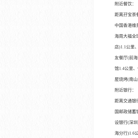
深圳市软件产业基地
附近餐饮：
距离孖宝茶餐
中国香港维景
海周大福全球
店)1.1公
友餐厅(前海
馆1.4公里
屋烧烤(南山
附近银行：
距离交通银行
国邮政储蓄银
设银行(深圳
海分行)1.