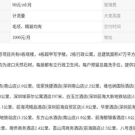
90元/㎡/月
管理费
计流量
大堂高度
毛坯、精装均有
交付时间
1000元/月
地址
号项目共有6栋塔楼，4栋超甲写字楼，2栋行政公寓，总建筑面积47万平方
均为进口天然石材，每层都有立行政卫生间，每户预留总裁洗手位，提供
(南山店)2.0公里、佳家快捷酒店(深圳南山店)2.2公里、维也纳国际酒店
.8公里、深圳埃菲尔公寓酒店197米、白玉兰酒店(深圳前海大新地铁站店)1
.1公里、前海湾精品酒店(深圳前海自贸区店)1.8公里、华里酒店(深圳前海店
地铁站店)3.2公里、东方山水酒店(南山店)1.8公里、前海郁锦香酒店1.6
9公里、南侨商务酒店2.4公里、荔山湾商务酒店(前海路店)2.3公里、八号连