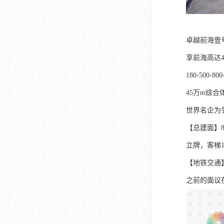
卓越前海壹号
享前海高达4
180-500
45万m综合
世界名企为
【总建面】88
立牌，客梯1
【地铁交通
之前的面议