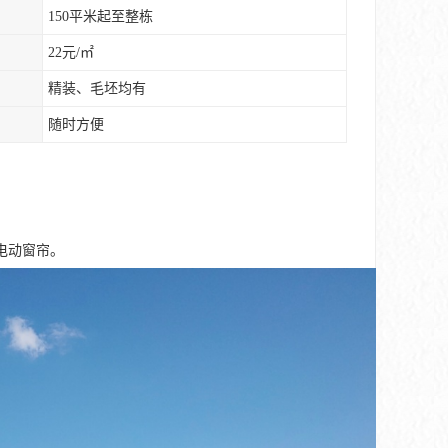
150平米起至整栋
22元/㎡
精装、毛坯均有
随时方便
电动窗帘。