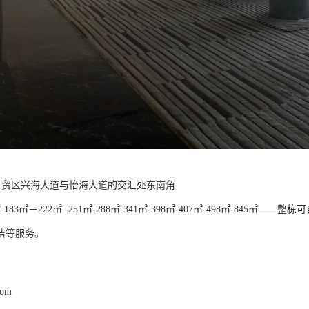
海自贸区兴海大道与怡海大道的交汇处东南角
-183㎡－222㎡ -251㎡-288㎡-341㎡-398㎡-407㎡-498㎡-8
洁等服务。
com