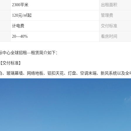
2300平米
出租面积
120元/㎡起
管理费
计电费
交付标准
20—40%
看房时间
际中心全球招租—租赁简介如下：
【交付标准】
白、玻璃幕墙、网络地板、铝扣天花、灯盘、空调末端、新风系统以及全