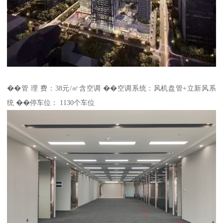
��管 理 费：38元/㎡含空调 ��空调系统：风机盘管+立新风系
统 ��停车位： 1130个车位