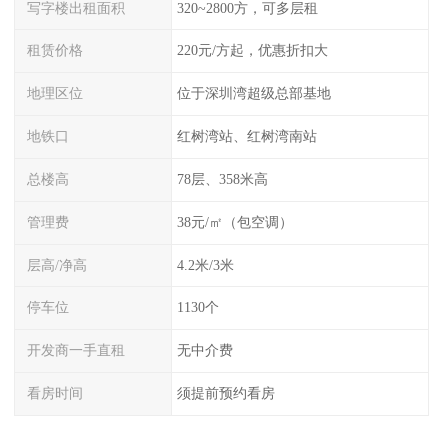
写字楼出租面积
320~2800方，可多层租
租赁价格
220元/方起，优惠折扣大
地理区位
位于深圳湾超级总部基地
地铁口
红树湾站、红树湾南站
总楼高
78层、358米高
管理费
38元/㎡（包空调）
层高/净高
4.2米/3米
停车位
1130个
开发商一手直租
无中介费
看房时间
须提前预约看房