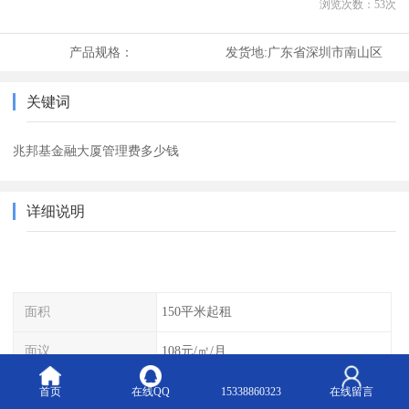
浏览次数：
53
次
产品规格：
发货地:
广东省深圳市南山区
关键词
兆邦基金融大厦管理费多少钱
详细说明
面积
150平米起租
面议
108元/㎡/月
管理费
24.75元/㎡/月
首页
在线QQ
15338860323
在线留言