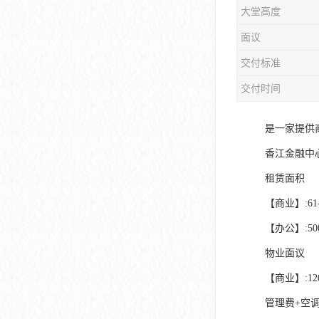
大堂高度
大冲商务中心
面议
前海世茂大厦
交付标准
皇庭中心
交付时间
卓越世纪中心
是一家提供
京基滨河时代大厦
香江金融中
科兴科学园
租赁面积
中国华润大厦
【商业】:61-
【办公】:500-
华润前海大厦
物业面议
前海金融中心
【商业】:120
卓越前海壹号
管理费+空