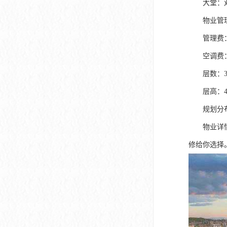
大堂：双大
物业管理
管理费：2
空调费：
层数：3
层高：4.
规划分布：1
物业详情：17
修给你选择