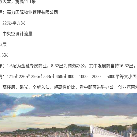
堂，挑高11.1米
：高力国际物业管理有限公司
2元/平方米
中央空调计流量
2层
5米
-6层为金融专属商业，8-32层为商务办公，其中发展商自持16-32层，
1㎡-226㎡-298㎡-388㎡-468㎡-800---1000---2000----
。高楼层、采光、全新入伙，超高性价比，看中即可进驻办公。创业氛围