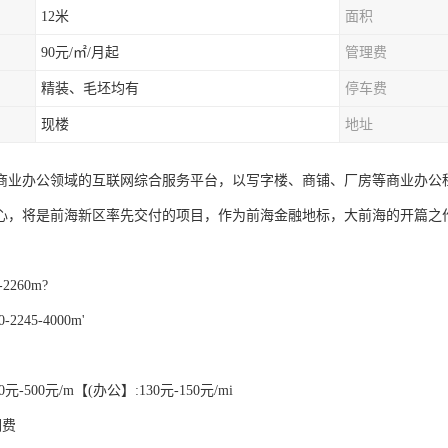
12米
面积
90元/㎡/月起
管理费
精装、毛坯均有
停车费
现楼
地址
商业办公领域的互联网综合服务平台，以写字楼、商铺、厂房等商业办公
心，将是前海新区率先交付的项目，作为前海金融地标，大前海的开篇之
2260m?
2245-4000m'
元-500元/m【(办公】:130元-150元/mi
调费