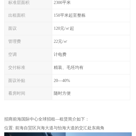
标准层面积
2300平米
出租面积
150平米起至整栋
面议
120元/㎡起
管理费
22元/㎡
空调
计电费
交付标准
精装、毛坯均有
面议补贴
20—40%
看房时间
随时方便
招商前海国际中心全球招租—租赁简介如下：
位置: 前海自贸区兴海大道与怡海大道的交汇处东南角