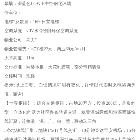
幕墙：深蓝色LOW-E中空钢化玻璃
停车位：
电梯*及数量：16部日立电梯
空调系统：vRV水冷智能环保空调系统
物业公司：高力*
物业管理费：写字楼22元，商业30元/㎡/月
大堂高度：11m
交付标准：网络地板，天花乳胶漆，部分带精装修
交楼时间：现楼
提示:以上面积、面议情况可能有变化，详情以您实时来电咨询为
准，谢谢!
【世界枢纽】︰综合交通枢纽，占地20万方，投资288亿，是集约
型、立体化的活力社区多条轨道交通，穗莞深城际线和港深西部快
线汇聚，连接港、深、广、穗、莞，联动珠三角
3条地铁线汇集，地铁1/5/11号线交汇，10分钟直达宝安机场，15分
钟快速到达香港机场，联通深圳任一区域超大型的轨道+上盖综合