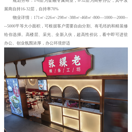
规划分布：1-6层为金融专属商业，8-32层为商务办公，其中发
展商自持16-32层，自持率70%
物业详情：171㎡-226㎡-298㎡-388㎡-468㎡-800---1000---2000--
--5000平等大小面积，可根据客户需要自由分割、有毛坯的和精装修
给你选择。高楼层、采光、全新入伙，超高性价比，看中即可进驻
办公。创业氛围浓厚，办公环境舒适