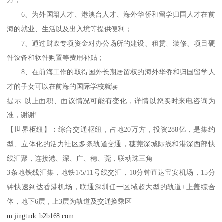
万；
6、为外国籍人才、港澳台人才、海外华侨和留学归国人才在前
海的就业、生活以及出入境等提供便利；
7、通过财政专项资金对办公场所的建设、租赁、装修、项目硬
件设备和软件购置等费用补贴；
8、在前海工作的取得国外长期居留权的海外华侨和归国留学人
才的子女可以在前海的国际学校就读
提示:以上面积、面议情况可能有变化，详情以您实时来电咨询为
准，谢谢!
【世界枢纽】︰综合交通枢纽，占地20万方，投资288亿，是集约
型、立体化的活力社区多条轨道交通，穗莞深城际线和港深西部快
线汇聚，连接港、深、广、穗、莞，联动珠三角
3条地铁线汇集，地铁1/5/11号线交汇，10分钟直达宝安机场，15分
钟快速到达香港机场，联通深圳任一区域超大型的轨道+上盖综合
体，地下6层，上3层为轨道及交通换乘区
m.jingtudc.b2b168.com