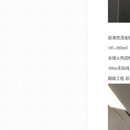
​​前海世茂
185-2800㎡
全球火热招
300m天际
超级工程 