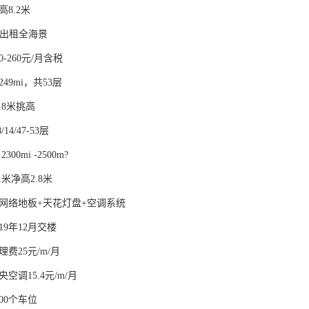
高8.2米
高区出租全海景
0-260元/月含税
49mi，共53层
.8米挑高
14/47-53层
00mi -2500m?
1米净高2.8米
带网络地板+天花灯盘+空调系统
19年12月交楼
理费25元/m/月
空调15.4元/m/月
00个车位