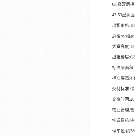
深圳市软件产业基地
6/8楼双层挑
47-53层
出租价格:18
总楼高:楼高2
大堂高度:12
出租楼层:6/8/
标准层面积: 23
标准层高:4.
交付标准:
交楼时间:20
物业管理;管
空调系统:中央
停车位:约28