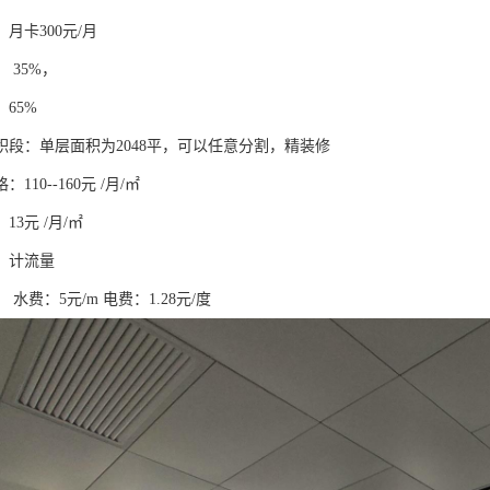
卡300元/月
35%，
65%
：单层面积为2048平，可以任意分割，精装修
0--160元 /月/㎡
元 /月/㎡
计流量
费：5元/m 电费：1.28元/度