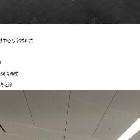
金融中心写字楼租赁
租
线·妈湾高楼
前海之巅