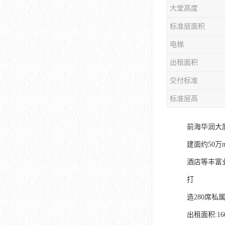
大堂高度
大冲商务中心
标准层面积
前海世茂大厦
电梯
皇庭中心
出租面积
卓越世纪中心
交付标准
京基滨河时代大厦
标准层高
科兴科学园
前海华润大
中国华润大厦
建面约50
酒店等丰富
华润前海大厦
打
前海金融中心
造280席
卓越前海壹号
出租面积:160m