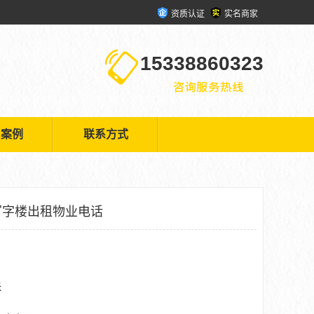
资质认证
实名商家
15338860323
户案例
联系方式
写字楼出租物业电话
米