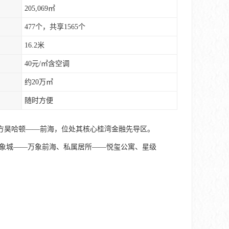
205,069㎡
477个，共享1565个
16.2米
40元/㎡含空调
约20万㎡
随时方便
方昊哈顿——前海，位处其核心桂湾金融先导区。
板万象城——万象前海、私属居所——悦玺公寓、星级