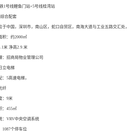
铁1号线鲤鱼门站+5号线桂湾站
城综合配套
位于中国，深圳市，南山区，蛇口自贸区，南海大道与工业五路交汇处，
：约2000㎡
米 净高2.9.米
：招商局物业管理公司
立电梯
：5高速电梯，
光纤
：9米
455㎡
VRV中央空调系统
087个停车位