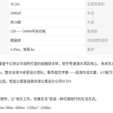
16.2m
总建筑面积
2600㎡
车位
共34部
大堂
150——50000平米均有
管理费
精装修
项目建筑面积
4.45m，净高3m
看房
厦是千亿央企华润所打造的金融综合体，扼守粤港澳大湾区核心、未来东
万m，整合全球30余家设计团队，集萃超写字楼——前海华润大厦、4.O
业态。悦玺公寓是诚邀全球公寓设计公司SCDA
私属居所，让“快乐工作，优雅生活”变成—种可被践行的生活方式。
-300m -600mi -1200m7 -2500m