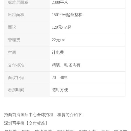
标准层面积
2300平米
出租面积
150平米起至整栋
面议
120元/㎡起
管理费
22元/㎡
空调
计电费
交付标准
精装、毛坯均有
面议补贴
20—40%
看房时间
随时方便
招商前海国际中心全球招租—租赁简介如下：
深圳写字楼【交付标准】