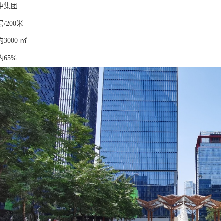
中集团
/200米
000 ㎡
65%