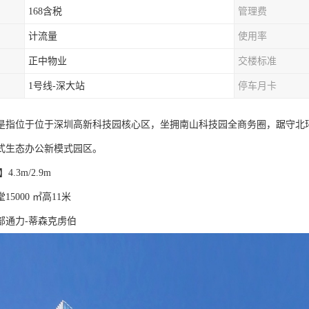
168含税
管理费
计流量
使用率
正中物业
交楼标准
1号线-深大站
停车月卡
是指位于位于深圳高新科技园核心区，坐拥南山科技园全商务圈，踞守北
式生态办公新模式园区。
.3m/2.9m
5000 ㎡高11米
部通力-蒂森克虏伯