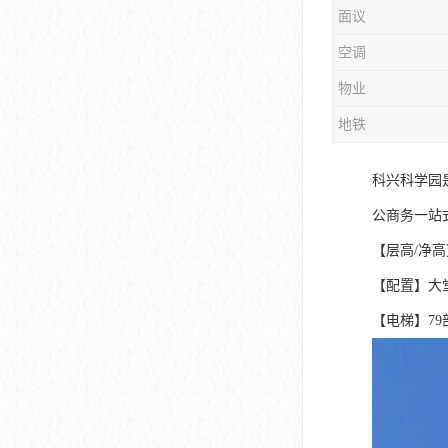
面议
大冲商务中心
空调
前海世茂大厦
物业
皇庭中心
地铁
卓越世纪中心
科兴科学园
京基滨河时代大厦
公商务一站
科兴科学园
【层高/净高】4
中国华润大厦
【配置】大堂1
【电梯】79
华润前海大厦
前海金融中心
卓越前海壹号