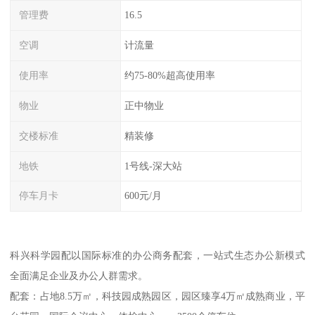
管理费
16.5
空调
计流量
使用率
约75-80%超高使用率
物业
正中物业
交楼标准
精装修
地铁
1号线-深大站
停车月卡
600元/月
科兴科学园配以国际标准的办公商务配套，一站式生态办公新模式
全面满足企业及办公人群需求。
配套：占地8.5万㎡，科技园成熟园区，园区臻享4万㎡成熟商业，平