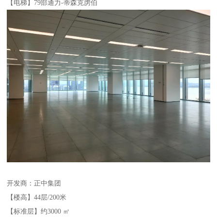
【电梯】79部通力-蒂森克虏伯
开发商：正中集团
【楼高】44层/200米
【标准层】约3000 ㎡