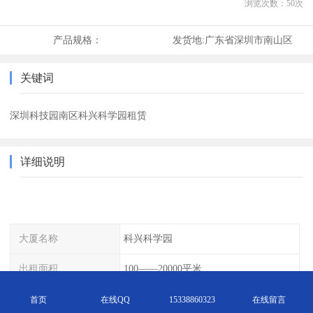
浏览次数：
50
次
产品规格：
发货地:
广东省深圳市南山区
关键词
深圳科技园南区科兴科学园租赁
详细说明
大厦名称
科兴科学园
出租面积
100——20000平米
面议
168含税
首页
在线QQ
15338860323
在线留言