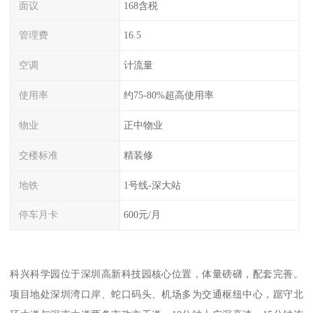
面议
168含税
管理费
16.5
空调
计流量
使用率
约75-80%超高使用率
物业
正中物业
交楼标准
精装修
地铁
1号线-深大站
停车月卡
600元/月
科兴科学园位于深圳高新科技园核心位置，体量磅礴，配套完善。
项目地处深圳湾口岸、蛇口码头、机场多为交通枢纽中心，踞守北