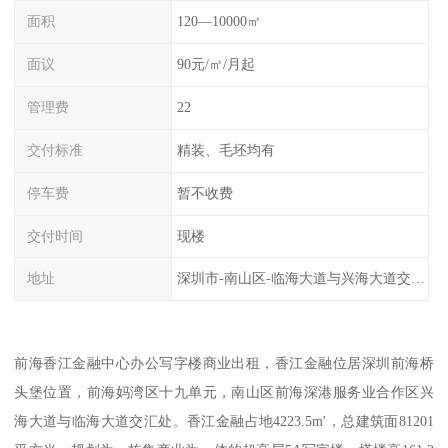
面积
120—10000㎡
面议
90元/㎡/月起
管理费
22
交付标准
精装、毛坯均有
停车费
暂不收费
交付时间
现楼
地址
深圳市-南山区-临海大道与兴海大道交汇处
前海香江金融中心办公写字楼商业出租，香江金融位居深圳前海桥
头堡位置，前海妈湾区十九单元，南山区前海深港服务业合作区兴
海大道与临海大道交汇处。香江金融占地4223.5m'，总建筑面81201