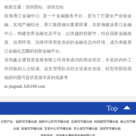
铁路交通：深圳西站、深圳北站
前海香江金融中心 是一个金融服务平台，是为了打通全产业链金
融，实现产融结合，香江集团做出重要部署，在前海建设香江金融
中心，构建世界金融生态平台，以优越的软硬件，结合国家金融政
策、信用环境、法律环境营造良好的金融生态内环境，成为承载香
江金融生态圈的创新金融平台。
深圳鑫企通投资发展有限公司具有成功的商业经历，丰富的内外工
作经验的人士组成。这支管理队伍对企业家在创业、转型等阶段面
临的问题可提供直接丰富的或参考
m.jingtudc.b2b168.com
Top
主营产品：福田写字楼出租 福田中心区写字楼出租 后海写字楼出租 科技园写字楼出租 南山写字楼
出租 前海写字楼出租 宝安中心写字楼出租 车公庙写字楼出租 深圳写字楼出租
版权所有：深圳鑫企通投资发展有限公司