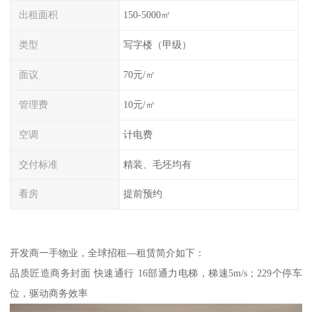
出租面积
150-5000㎡
类型
写字楼（甲级）
面议
70元/㎡
管理费
10元/㎡
空调
计电费
交付标准
精装、毛坯均有
看房
提前预约
开发商一手物业，全球招租—租赁简介如下：
品质匠造商务封面 快速通行 16部通力电梯，梯速5m/s；229个停车
位，驱动商务效率