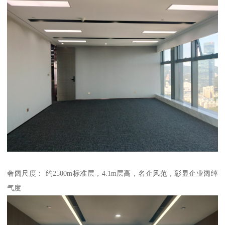
奢阔尺度： 约2500m标准层，4.1m层高，名企风范，彰显企业阔绰
气度