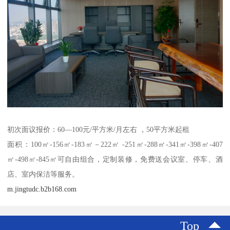
初次面议报价：60—100元/平方米/月左右 ，50平方米起租
面积：100㎡-156㎡-183㎡－222㎡ -251㎡-288㎡-341㎡-398㎡-407
㎡-498㎡-845㎡可自由组合，定制装修，免费送会议室、停车、酒
店、室内保洁等服务。
m.jingtudc.b2b168.com
Top