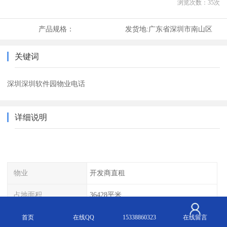
浏览次数：
35
次
产品规格：
发货地:
广东省深圳市南山区
关键词
深圳深圳软件园物业电话
详细说明
物业
开发商直租
占地面积
36428平米
标准层面积
约2000平米
首页
在线QQ
15338860323
在线留言