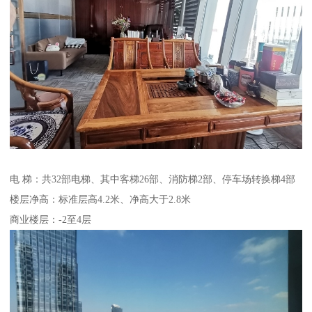
电 梯：共32部电梯、其中客梯26部、消防梯2部、停车场转换梯4部
楼层净高：标准层高4.2米、净高大于2.8米
商业楼层：-2至4层