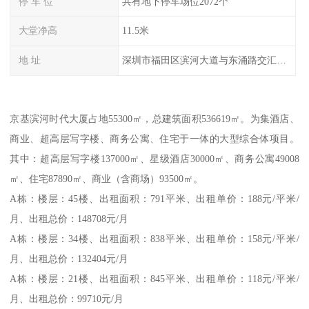
停 车 位
共有地下停车场位2072个
大堂净高
11.5米
地 址
深圳市福田区滨河大道与东涌路交汇处（地铁9号线下沙站）
京基滨河时代大厦占地55300㎡，总建筑面积536619㎡。为集酒店、
商业、超高层写字楼、商务公寓、住宅于一体的大型综合体项目。
其中：超高层写字楼137000㎡、星级酒店30000㎡、商务公寓49008
㎡、住宅87890㎡、商业（含商场）93500㎡。
A栋：楼层：45楼、出租面积：791平米、出租单价：188元/平米/
月、出租总价：148708元/月
A栋：楼层：34楼、出租面积：838平米、出租单价：158元/平米/
月、出租总价：132404元/月
A栋：楼层：21楼、出租面积：845平米、出租单价：118元/平米/
月、出租总价：99710元/月