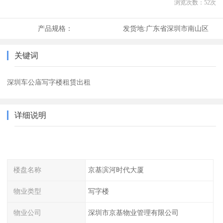
浏览次数：
52
次
产品规格：
发货地:
广东省深圳市南山区
关键词
深圳车公庙写字楼租赁出租
详细说明
楼盘名称
京基滨河时代大厦
物业类型
写字楼
物业公司
深圳市京基物业管理有限公司