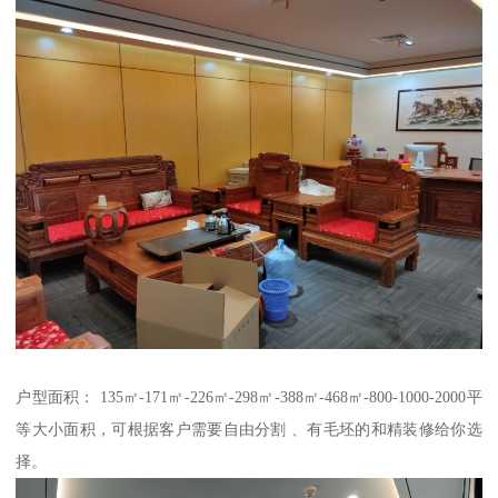
户型面积： 135㎡-171㎡-226㎡-298㎡-388㎡-468㎡-800-1000-2000平
等大小面积，可根据客户需要自由分割 、有毛坯的和精装修给你选
择。