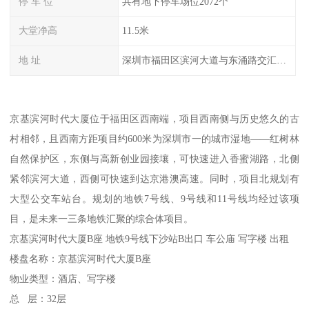
停 车 位
共有地下停车场位2072个
大堂净高
11.5米
地 址
深圳市福田区滨河大道与东涌路交汇处（地铁9号线下沙站）
京基滨河时代大厦位于福田区西南端，项目西南侧与历史悠久的古
村相邻，且西南方距项目约600米为深圳市一的城市湿地——红树林
自然保护区，东侧与高新创业园接壤，可快速进入香蜜湖路，北侧
紧邻滨河大道，西侧可快速到达京港澳高速。同时，项目北规划有
大型公交车站台。规划的地铁7号线、9号线和11号线均经过该项
目，是未来一三条地铁汇聚的综合体项目。
京基滨河时代大厦B座 地铁9号线下沙站B出口 车公庙 写字楼 出租
楼盘名称：京基滨河时代大厦B座
物业类型：酒店、写字楼
总 层：32层