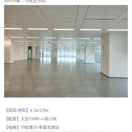
司约30家，与名企为邻。
【层高/净高】4.3m/2.9m
【配置】大堂15000 ㎡高11米
【电梯】79部通力-蒂森克虏伯