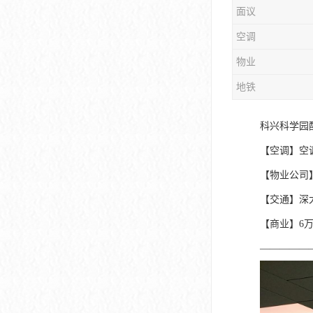
面议
大冲商务中心
空调
前海世茂大厦
物业
皇庭中心
地铁
卓越世纪中心
科兴科学园
京基滨河时代大厦
【空调】空
科兴科学园
【物业公司
中国华润大厦
【交通】深
【商业】6
华润前海大厦
—————
前海金融中心
卓越前海壹号