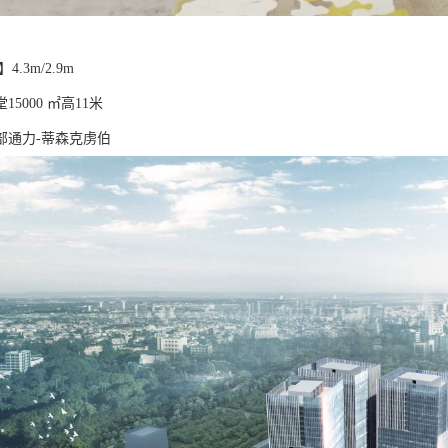
.3m/2.9m
5000 ㎡高11米
部通力-蒂森克虏伯