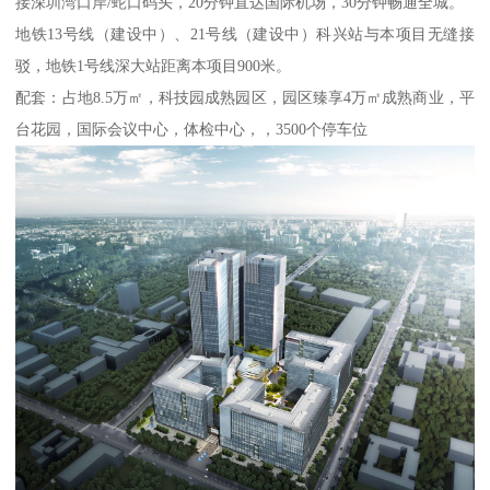
接深圳湾口岸/蛇口码头，20分钟直达国际机场，30分钟畅通全城。
地铁13号线（建设中）、21号线（建设中）科兴站与本项目无缝接
驳，地铁1号线深大站距离本项目900米。
配套：占地8.5万㎡，科技园成熟园区，园区臻享4万㎡成熟商业，平
台花园，国际会议中心，体检中心，，3500个停车位