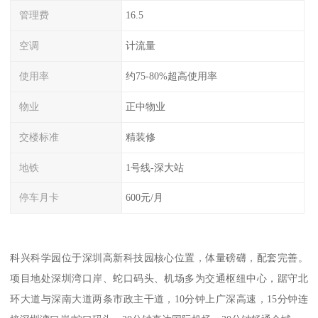
管理费
16.5
空调
计流量
使用率
约75-80%超高使用率
物业
正中物业
交楼标准
精装修
地铁
1号线-深大站
停车月卡
600元/月
科兴科学园位于深圳高新科技园核心位置，体量磅礴，配套完善。
项目地处深圳湾口岸、蛇口码头、机场多为交通枢纽中心，踞守北
环大道与深南大道两条市政主干道，10分钟上广深高速，15分钟连