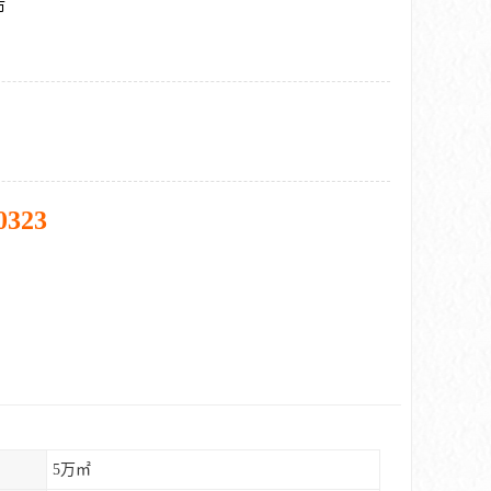
市
0323
5万㎡