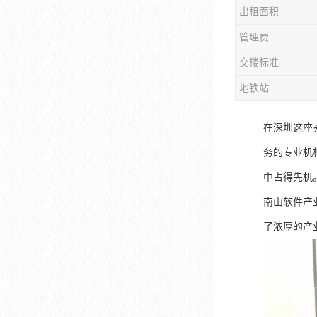
出租面积
大冲商务中心
管理费
前海世茂大厦
交楼标准
皇庭中心
地铁站
卓越世纪中心
在深圳这座
京基滨河时代大厦
务的专业机
科兴科学园
中占得先机
中国华润大厦
南山软件产
了浓厚的产
华润前海大厦
前海金融中心
卓越前海壹号