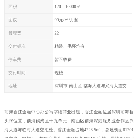
面积
120—10000㎡
面议
90元/㎡/月起
管理费
22
交付标准
精装、毛坯均有
停车费
暂不收费
交付时间
现楼
地址
深圳市-南山区-临海大道与兴海大道交汇处
前海香江金融中心办公写字楼商业出租，香江金融位居深圳前海桥
头堡位置，前海妈湾区十九单元，南山区前海深港服务业合作区兴
海大道与临海大道交汇处。香江金融占地4223.5m'，总建筑面81201