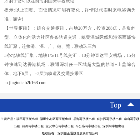
才的子女可以在前海的国际学校就读
提示:以上面积、面议情况可能有变化，详情以您实时来电咨询为
准，谢谢!
【世界枢纽】︰综合交通枢纽，占地20万方，投资288亿，是集约
型、立体化的活力社区多条轨道交通，穗莞深城际线和港深西部快
线汇聚，连接港、深、广、穗、莞，联动珠三角
3条地铁线汇集，地铁1/5/11号线交汇，10分钟直达宝安机场，15分
钟快速到达香港机场，联通深圳任一区域超大型的轨道+上盖综合
体，地下6层，上3层为轨道及交通换乘区
m.jingtudc.b2b168.com
Top
主营产品：福田写字楼出租 福田中心区写字楼出租 后海写字楼出租 科技园写字楼出租 南山写字楼
出租 前海写字楼出租 宝安中心写字楼出租 车公庙写字楼出租 深圳写字楼出租
版权所有：深圳鑫企通投资发展有限公司