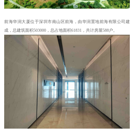
前海华润大厦位于深圳市南山区前海，由华润置地前海有限公司建
成，总建筑面积503000，总占地面积61831，共计房屋588户。