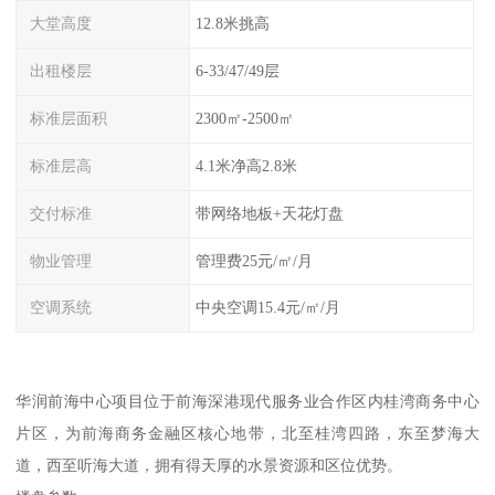
大堂高度
12.8米挑高
出租楼层
6-33/47/49层
标准层面积
2300㎡-2500㎡
标准层高
4.1米净高2.8米
交付标准
带网络地板+天花灯盘
物业管理
管理费25元/㎡/月
空调系统
中央空调15.4元/㎡/月
华润前海中心项目位于前海深港现代服务业合作区内桂湾商务中心
片区，为前海商务金融区核心地带，北至桂湾四路，东至梦海大
道，西至听海大道，拥有得天厚的水景资源和区位优势。