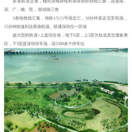
多条轨道交通，穗莞深城际线和港深西部快线汇聚，连接港、
深、广、穗、莞， 联动珠三角
3条地铁线汇集，地铁1/5/11号线交汇，10分钟直达宝安机场，
15分钟快速到达香港机场，联通深圳任一区域
超大型的轨道+上盖综合体，地下6层，上3层为轨道及交通换乘
区，下3层是深圳停车场，设5300多个停车位