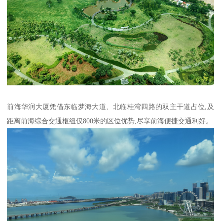
前海华润大厦凭借东临梦海大道、北临桂湾四路的双主干道占位,及
距离前海综合交通枢纽仅800米的区位优势,尽享前海便捷交通利好。