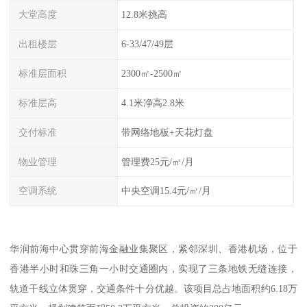
大堂高度
12.8米挑高
出租楼层
6-33/47/49层
标准层面积
2300㎡-2500㎡
标准层高
4.1米净高2.8米
交付标准
带网络地板+天花灯盘
物业管理
管理费25元/㎡/月
空调系统
中央空调15.4元/㎡/月
华润前海中心贯穿前海金融业集聚区，紧邻深圳、香港机场，位于
香港半小时和珠三角一小时交通圈内，实现了三条地铁无缝连接，
轨道干线立体贯穿，交通条件十分优越。该项目总占地面积约6.18万