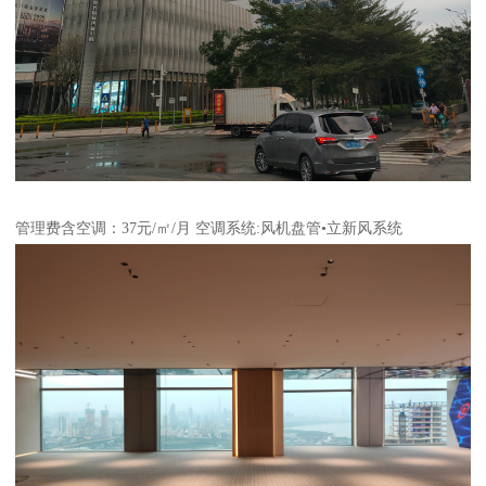
管理费含空调：37元/㎡/月 空调系统:风机盘管•立新风系统