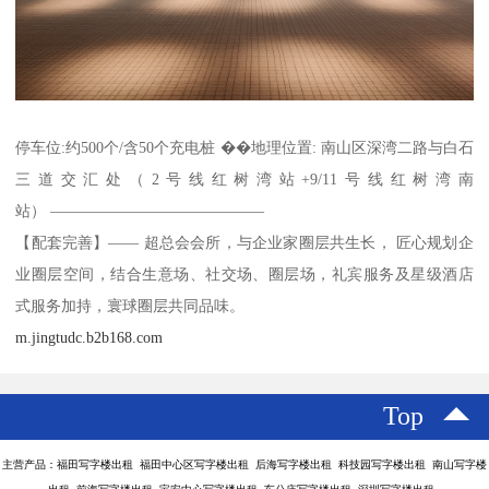
停车位:约500个/含50个充电桩 ��地理位置: 南山区深湾二路与白石
三道交汇处（2号线红树湾站+9/11号线红树湾南
站） ——————————————
【配套完善】—— 超总会会所，与企业家圈层共生长， 匠心规划企
业圈层空间，结合生意场、社交场、圈层场，礼宾服务及星级酒店
式服务加持，寰球圈层共同品味。
m.jingtudc.b2b168.com
Top
主营产品：福田写字楼出租 福田中心区写字楼出租 后海写字楼出租 科技园写字楼出租 南山写字楼