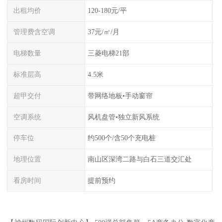
出租均价
120-180元/平
管理费含空调
37元/㎡/月
电梯数量
三菱电梯21部
标准层高
4.5米
超甲交付
带网络地板•手动窗帘
空调系统
风机盘管•独立新风系统
停车位
约500个/含50个充电桩
地理位置
南山区深湾二路与白石三道交汇处
看房时间
提前预约