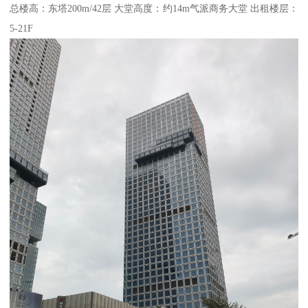
总楼高：东塔200m/42层 大堂高度：约14m气派商务大堂 出租楼层：
5-21F