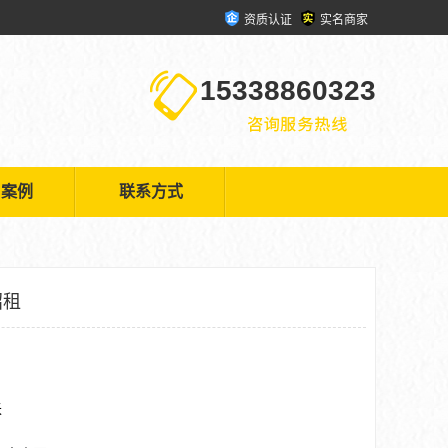
资质认证
实名商家
15338860323
户案例
联系方式
招租
米