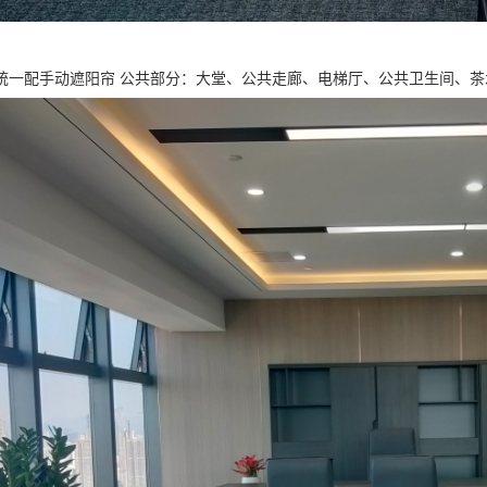
统一配手动遮阳帘 公共部分：大堂、公共走廊、电梯厅、公共卫生间、