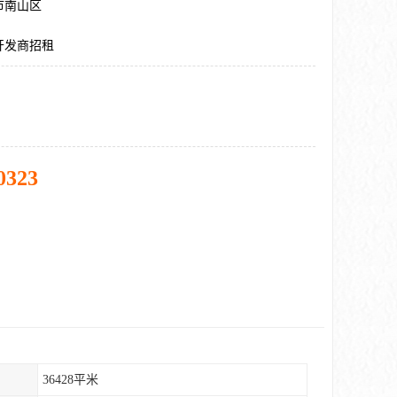
市南山区
开发商招租
0323
36428平米