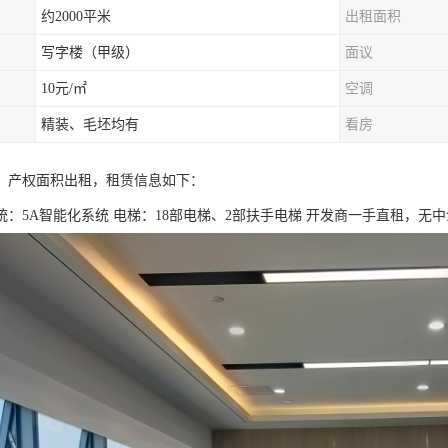
约2000平米
出租面积
写字楼（甲级）
面议
10元/㎡
空调
精装、毛坯均有
看房
，产权面积出租，租赁信息如下：
统：5A智能化系统 电梯：18部电梯、2部扶手电梯 开发商一手直租，无