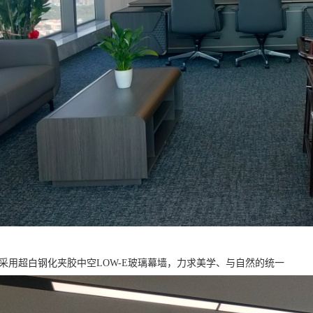
 采用超白钢化夹胶中空LOW-E玻璃幕墙，力求美学、与自然的统一