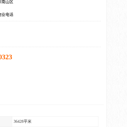
市南山区
物业电话
0323
36428平米