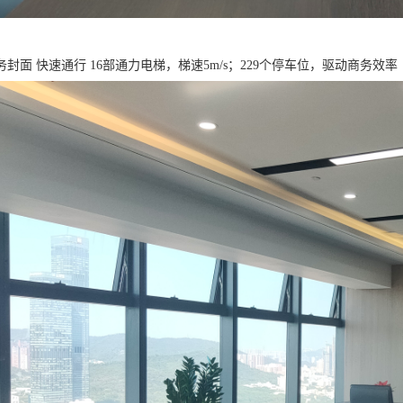
封面 快速通行 16部通力电梯，梯速5m/s；229个停车位，驱动商务效率