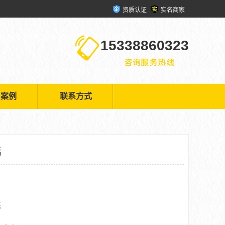
资质认证
实名商家
15338860323
户案例
联系方式
话
米