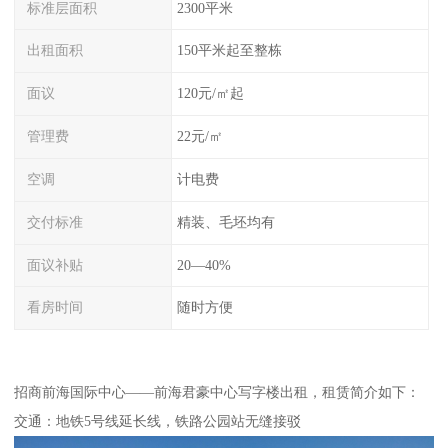
标准层面积
2300平米
出租面积
150平米起至整栋
面议
120元/㎡起
管理费
22元/㎡
空调
计电费
交付标准
精装、毛坯均有
面议补贴
20—40%
看房时间
随时方便
招商前海国际中心——前海君豪中心写字楼出租，租赁简介如下：
交通：地铁5号线延长线，铁路公园站无缝接驳