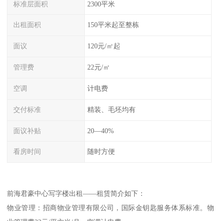
标准层面积
2300平米
出租面积
150平米起至整栋
面议
120元/㎡起
管理费
22元/㎡
空调
计电费
交付标准
精装、毛坯均有
面议补贴
20—40%
看房时间
随时方便
前海君豪中心写字楼出租——租赁简介如下：
物业管理：招商物业管理有限公司，国际金钥匙服务体系标准。物