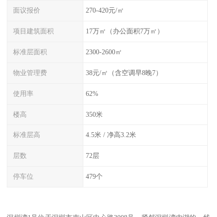
面议报价
270-420元/㎡
项目建筑面积
17万㎡（办公面积7万㎡）
标准层面积
2300-2600㎡
物业管理费
38元/㎡（含空调早8晚7）
使用率
62%
楼高
350米
标准层高
4.5米 / 净高3.2米
层数
72层
停车位
479个