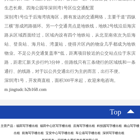
生态长廊、四海公园等深圳湾1号区位交通配置
深别湾1号位于后海湾填海区，拥有发达的交通网络，主要干道“四纵
三横”形成闭路循环。另一个交通亮点是地铁线，地铁2号线沿后海滨
路从区域西面经过，区域内设有四个地铁站，从北至南依次为后海
站、登良站、海月站、湾厦站，使得片区内的物业几乎都成为地铁
物业。不足公共交通复盖率*低，距离项目较近的公交站点位于东滨
路，距君汇新天步行约3分钟，但路线只有三条绕行的区域线和一条
通行、的线路，对于以公共交通出行为主的而言，出行不便。
深圳湾1号，开发商直租，面积300平米起，欢迎来电咨询。
m.jingtudc.b2b168.com
Top
主营产品：福田写字楼出租 福田中心区写字楼出租 后海写字楼出租 科技园写字楼出租 南山写字楼
出租 前海写字楼出租 宝安中心写字楼出租 车公庙写字楼出租 深圳写字楼出租