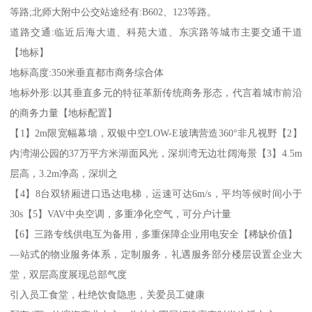
等路;北师大附中公交站途经有:B602、123等路。
道路交通:临近后海大道、科苑大道、东滨路等城市主要交通干道
【地标】
地标高度:350米垂直都市商务综合体
地标外形:以其垂直多元的特征革新传统商务形态，代言着城市前沿
的商务力量【地标配置】
【1】2m限宽幅幕墙，双银中空LOW-E玻璃营造360°非凡视野【2】
内湾湖公园的37万平方米湖面风光，深圳湾无边壮阔海景【3】4.5m
层高，3.2m净高，深圳之
【4】8台双轿厢进口迅达电梯，运速可达6m/s，平均等候时间小于
30s【5】VAV中央空调，多重净化空气，可分户计量
【6】三路专线供电互为备用，多重保障企业用电安全【稀缺价值】
—站式的物业服务体系，定制服务，礼遇服务部分楼层设置企业大
堂，双层高度展现总部气度
引入员工食堂，杜绝饮食隐患，关爱员工健康