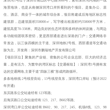
深圳湾1号位于深圳市南山区中心路3008号，紧邻深圳湾内湖的一线
海景地块，也是从南侧深圳湾口岸所看到的个项目。是集办公、居
住、酒店、商业于一体的城市综合体，项目将建成后海地区标志性
建筑群，总建筑面积358000㎡，写字楼出租面积约358000平方米，
建筑高度70-338米。周边良好的生态环境和多样的休闲设施，与周边
各功能组团联系密切，更是西部通道进出深港的门户；交通网络非
常发达，以三纵四横的主干道、深圳地铁2号线、西部通道等交通动
脉为主。开发商：深圳市鹏瑞地产开发有限公司
【项目区位】聚集的产业链、密集的公司企业总部、巨大的经济总
量，是有活力、为繁华的湾区标志【交通枢纽】︰深圳湾1号拥有发
达的交通网络,主要干道“四纵三横”形成闭路循环。
多条地铁线:2号线登良站，13号线登良东，深圳湾口岸站（预计2022
年开通)
东滨路东公交站途经有:123等路;
后海滨路口公交站途经有:123、217、B602等路;
深圳湾口岸公交站途经有:B602、90、217、245、机场8线、123、98