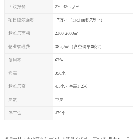
面议报价
270-420元/㎡
项目建筑面积
17万㎡（办公面积7万㎡）
标准层面积
2300-2600㎡
物业管理费
38元/㎡（含空调早8晚7）
使用率
62%
楼高
350米
标准层高
4.5米 / 净高3.2米
层数
72层
停车位
479个