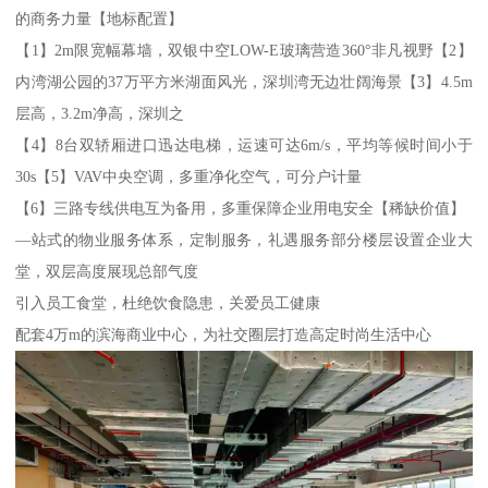
的商务力量【地标配置】
【1】2m限宽幅幕墙，双银中空LOW-E玻璃营造360°非凡视野【2】
内湾湖公园的37万平方米湖面风光，深圳湾无边壮阔海景【3】4.5m
层高，3.2m净高，深圳之
【4】8台双轿厢进口迅达电梯，运速可达6m/s，平均等候时间小于
30s【5】VAV中央空调，多重净化空气，可分户计量
【6】三路专线供电互为备用，多重保障企业用电安全【稀缺价值】
—站式的物业服务体系，定制服务，礼遇服务部分楼层设置企业大
堂，双层高度展现总部气度
引入员工食堂，杜绝饮食隐患，关爱员工健康
配套4万m的滨海商业中心，为社交圈层打造高定时尚生活中心