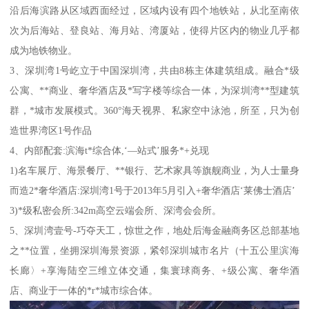
沿后海滨路从区域西面经过，区域内设有四个地铁站，从北至南依
次为后海站、登良站、海月站、湾厦站，使得片区内的物业几乎都
成为地铁物业。
3、深圳湾1号屹立于中国深圳湾，共由8栋主体建筑组成。融合*级
公寓、**商业、奢华酒店及*写字楼等综合一体，为深圳湾**型建筑
群，*城市发展模式。360°海天视界、私家空中泳池，所至，只为创
造世界湾区1号作品
4、内部配套:滨海t*综合体,‘—站式’服务*+兑现
1)名车展厅、海景餐厅、**银行、艺术家具等旗舰商业，为人士量身
而造2*奢华酒店:深圳湾1号于2013年5月引入+奢华酒店‘莱佛士酒店’
3)*级私密会所:342m高空云端会所、深湾会会所。
5、深圳湾壹号-巧夺天工，惊世之作，地处后海金融商务区总部基地
之**位置，坐拥深圳海景资源，紧邻深圳城市名片（十五公里滨海
长廊〉+享海陆空三维立体交通，集寰球商务、+级公寓、奢华酒
店、商业于一体的*r*城市综合体。