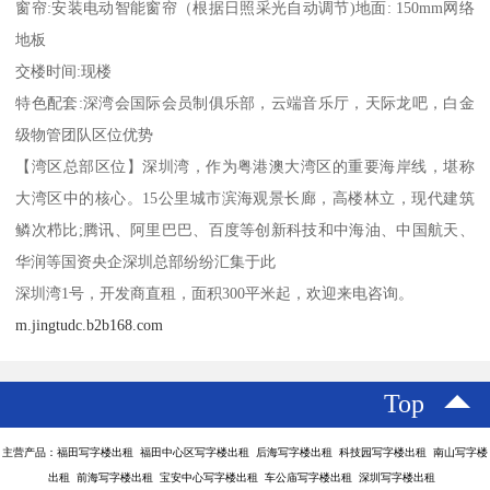
窗帘:安装电动智能窗帘（根据日照采光自动调节)地面: 150mm网络
地板
交楼时间:现楼
特色配套:深湾会国际会员制俱乐部，云端音乐厅，天际龙吧，白金
级物管团队区位优势
【湾区总部区位】深圳湾，作为粤港澳大湾区的重要海岸线，堪称
大湾区中的核心。15公里城市滨海观景长廊，高楼林立，现代建筑
鳞次栉比;腾讯、阿里巴巴、百度等创新科技和中海油、中国航天、
华润等国资央企深圳总部纷纷汇集于此
深圳湾1号，开发商直租，面积300平米起，欢迎来电咨询。
m.jingtudc.b2b168.com
Top
主营产品：福田写字楼出租 福田中心区写字楼出租 后海写字楼出租 科技园写字楼出租 南山写字楼
出租 前海写字楼出租 宝安中心写字楼出租 车公庙写字楼出租 深圳写字楼出租