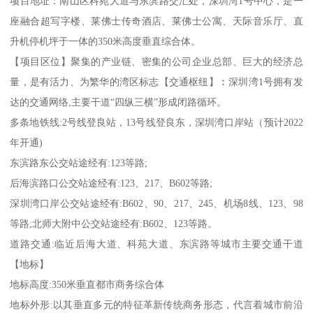
项目地址：南山区科苑大道与东滨路交汇处，深圳湾1号中心，是一
座融合超写字楼、莱佛士传奇酒店、莱佛士公寓、天际音乐厅、直
升机停机坪于一体的350米高度垂直综合体。
【项目区位】聚集的产业链、密集的公司企业总部、巨大的经济总
量，是有活力、为繁华的湾区标志【交通枢纽】︰深圳湾1号拥有发
达的交通网络,主要干道“四纵三横”形成闭路循环。
多条地铁线:2号线登良站，13号线登良东，深圳湾口岸站（预计2022
年开通)
东滨路东公交站途经有:123等路;
后海滨路口公交站途经有:123、217、B602等路;
深圳湾口岸公交站途经有:B602、90、217、245、机场8线、123、98
等路;北师大附中公交站途经有:B602、123等路。
道路交通:临近后海大道、科苑大道、东滨路等城市主要交通干道
【地标】
地标高度:350米垂直都市商务综合体
地标外形:以其垂直多元的特征革新传统商务形态，代言着城市前沿