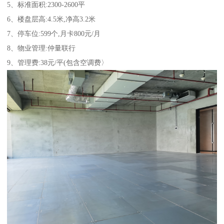
5、标准面积:2300-2600平
6、楼盘层高:4.5米,净高3.2米
7、停车位:599个,月卡800元/月
8、物业管理:仲量联行
9、管理费:38元/平(包含空调费〉