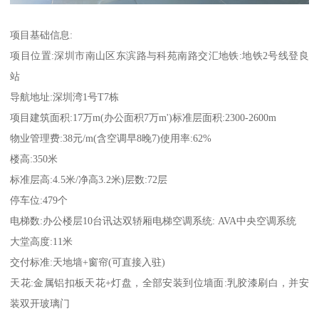
项目基础信息:
项目位置:深圳市南山区东滨路与科苑南路交汇地铁:地铁2号线登良
站
导航地址:深圳湾1号T7栋
项目建筑面积:17万m(办公面积7万m')标准层面积:2300-2600m
物业管理费:38元/m(含空调早8晚7)使用率:62%
楼高:350米
标准层高:4.5米/净高3.2米)层数:72层
停车位:479个
电梯数:办公楼层10台讯达双轿厢电梯空调系统: AVA中央空调系统
大堂高度:11米
交付标准:天地墙+窗帘(可直接入驻)
天花:金属铝扣板天花+灯盘，全部安装到位墙面:乳胶漆刷白，并安
装双开玻璃门