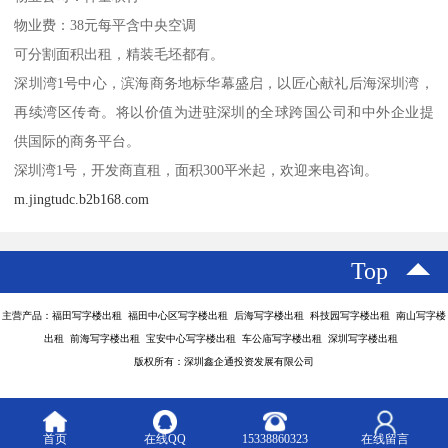
物业费：38元每平含中央空调
可分割面积出租，精装毛坯都有。
深圳湾1号中心，滨海商务地标华幕盛启，以匠心献礼后海深圳湾，
再续湾区传奇。将以价值为进驻深圳的全球跨国公司和中外企业提
供国际的商务平台。
深圳湾1号，开发商直租，面积300平米起，欢迎来电咨询。
m.jingtudc.b2b168.com
Top
主营产品：福田写字楼出租 福田中心区写字楼出租 后海写字楼出租 科技园写字楼出租 南山写字楼
出租 前海写字楼出租 宝安中心写字楼出租 车公庙写字楼出租 深圳写字楼出租
版权所有：深圳鑫企通投资发展有限公司
首页
在线QQ
15338860323
在线留言