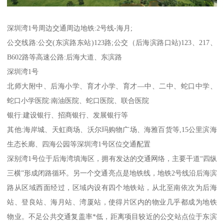
深圳湾1号周边交通周边地铁:2号线-海月;
公交线路:公交(东滨路东站)123路;公交（后海滨路口站)123、217、
B602路等高速公路:后海大道、东滨路
深圳湾1号
北师大附中、后海小学、育才小学、育才—中、二中、蛇口中学、
蛇口小学医院:南油医院、蛇口医院、联合医院
银行:建设银行、招商银行、发展银行等
其他:海岸城、天虹商场、沃尔玛购物广场、海雅百货等,15公里滨海
生态长廊、四海公园等深圳湾1号区位交通配置
深别湾1号位于后海湾填海区，拥有发达的交通网络，主要干道“四纵
三横”形成闭路循环。另一个交通亮点是地铁线，地铁2号线沿后海滨
路从区域西面经过，区域内设有四个地铁站，从北至南依次为后海
站、登良站、海月站、湾厦站，使得片区内的物业几乎都成为地铁
物业。不足公共交通复盖率*低，距离项目较近的公交站点位于东滨