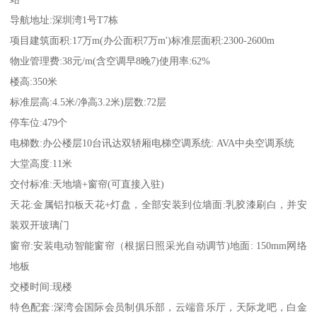
导航地址:深圳湾1号T7栋
项目建筑面积:17万m(办公面积7万m')标准层面积:2300-2600m
物业管理费:38元/m(含空调早8晚7)使用率:62%
楼高:350米
标准层高:4.5米/净高3.2米)层数:72层
停车位:479个
电梯数:办公楼层10台讯达双轿厢电梯空调系统: AVA中央空调系统
大堂高度:11米
交付标准:天地墙+窗帘(可直接入驻)
天花:金属铝扣板天花+灯盘，全部安装到位墙面:乳胶漆刷白，并安
装双开玻璃门
窗帘:安装电动智能窗帘（根据日照采光自动调节)地面: 150mm网络
地板
交楼时间:现楼
特色配套:深湾会国际会员制俱乐部，云端音乐厅，天际龙吧，白金