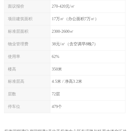
面议报价
270-420元/㎡
项目建筑面积
17万㎡（办公面积7万㎡）
标准层面积
2300-2600㎡
物业管理费
38元/㎡（含空调早8晚7）
使用率
62%
楼高
350米
标准层高
4.5米 / 净高3.2米
层数
72层
停车位
479个