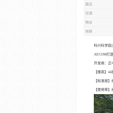
面议
大冲商务中心
空调
前海世茂大厦
物业
皇庭中心
地铁
卓越世纪中心
科兴科学园
京基滨河时代大厦
AECOM打
科兴科学园
开发商：正
中国华润大厦
【楼高】44层
【标准层】约3
华润前海大厦
【使用率】约
前海金融中心
卓越前海壹号