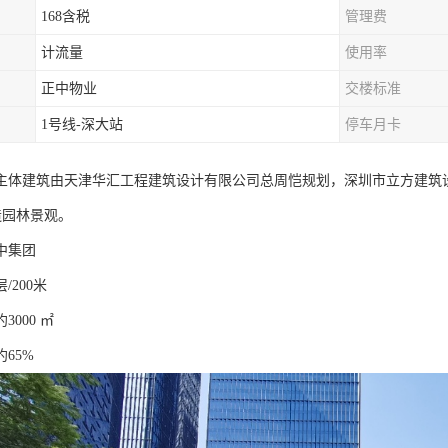
168含税
管理费
计流量
使用率
正中物业
交楼标准
1号线-深大站
停车月卡
主体建筑由天津华汇工程建筑设计有限公司总周恺规划，深圳市立方建筑
造园林景观。
中集团
/200米
000 ㎡
65%