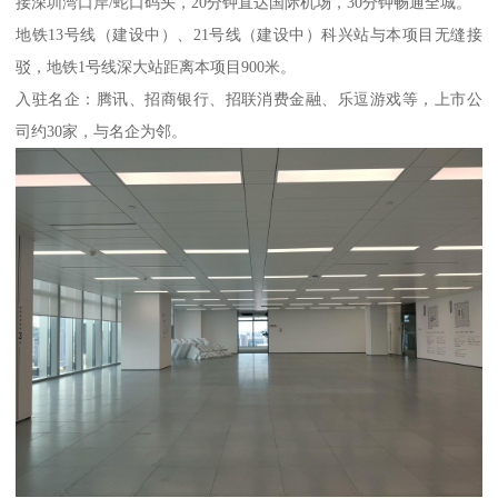
接深圳湾口岸/蛇口码头，20分钟直达国际机场，30分钟畅通全城。
地铁13号线（建设中）、21号线（建设中）科兴站与本项目无缝接
驳，地铁1号线深大站距离本项目900米。
入驻名企：腾讯、招商银行、招联消费金融、乐逗游戏等，上市公
司约30家，与名企为邻。