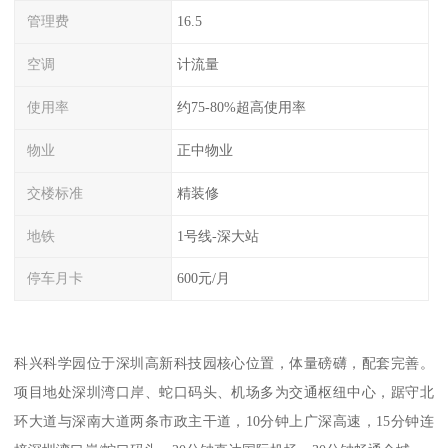
管理费
16.5
空调
计流量
使用率
约75-80%超高使用率
物业
正中物业
交楼标准
精装修
地铁
1号线-深大站
停车月卡
600元/月
科兴科学园位于深圳高新科技园核心位置，体量磅礴，配套完善。
项目地处深圳湾口岸、蛇口码头、机场多为交通枢纽中心，踞守北
环大道与深南大道两条市政主干道，10分钟上广深高速，15分钟连