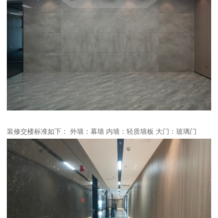
装修交楼标准如下： 外墙：幕墙 内墙：轻质墙板 大门：玻璃门