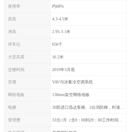
使用率
约68%
层高
4.3-4.5米
净高
2.95-3.1米
停车位
656个
大堂高度
16.2米
交楼时间
2019年5月底
空调
VAV与冰蓄冷空调系统
网络地板
130mm架空网络地板
电梯
20部进口迅达客梯、2台消防梯，时速6m/
管理费
33元//月（含8：00到20：00工作时间空调）