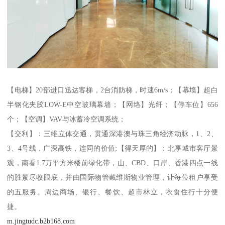
【电梯】20部进口迅达客梯，2台消防梯，时速6m/s；【幕墙】超白
半钢化夹胶LOW-E中空玻璃幕墙；【网络】光纤；【停车位】656
个；【空调】VAV与冰蓄冷空调系统；
【交利】：三维立体交通，贯通深港澳与珠三角经济动脉，1、2、
3、4号线，广深高铁，连同的价值;【得天厚的】：北享城市客厅景
观，南看1.7万平方米楼前绿化带，山、CBD、口岸、香港四点一线
的胜景尽收眼底，并由国际物管戴维斯物业管理，让每位租户享受
的五服务。周边商场、银行、餐饮、超市林立，衣食住行十分便
捷。
m.jingtudc.b2b168.com