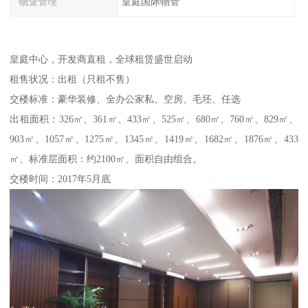
物业管理
皇庭国际物管
皇庭中心，开发商直租，全球租赁盛世启动
租售状况：出租（只租不售）
交楼标准：豪华装修、全办公家私、空房、毛坯、任选
出租面积：326㎡、361㎡、433㎡、525㎡、680㎡、760㎡、829㎡、
903㎡、1057㎡、1275㎡、1345㎡、1419㎡、1682㎡、1876㎡、433
㎡、标准层面积：约2100㎡、面积自由组合。
交楼时间：2017年5月底