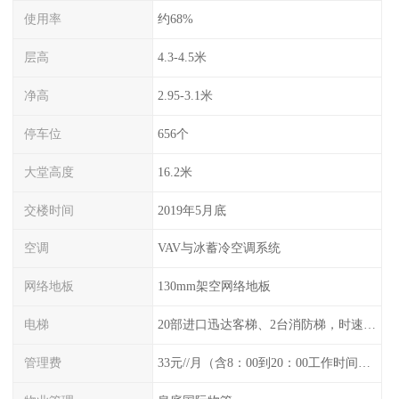
使用率
约68%
层高
4.3-4.5米
净高
2.95-3.1米
停车位
656个
大堂高度
16.2米
交楼时间
2019年5月底
空调
VAV与冰蓄冷空调系统
网络地板
130mm架空网络地板
电梯
20部进口迅达客梯、2台消防梯，时速6m/
管理费
33元//月（含8：00到20：00工作时间空调）