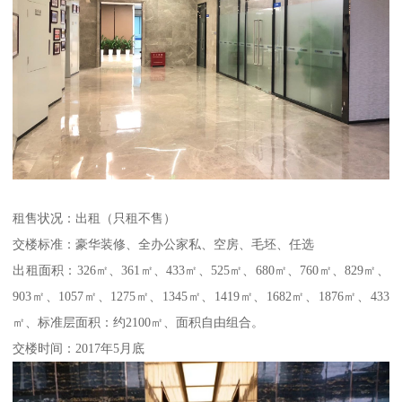
租售状况：出租（只租不售）
交楼标准：豪华装修、全办公家私、空房、毛坯、任选
出租面积：326㎡、361㎡、433㎡、525㎡、680㎡、760㎡、829㎡、
903㎡、1057㎡、1275㎡、1345㎡、1419㎡、1682㎡、1876㎡、433
㎡、标准层面积：约2100㎡、面积自由组合。
交楼时间：2017年5月底