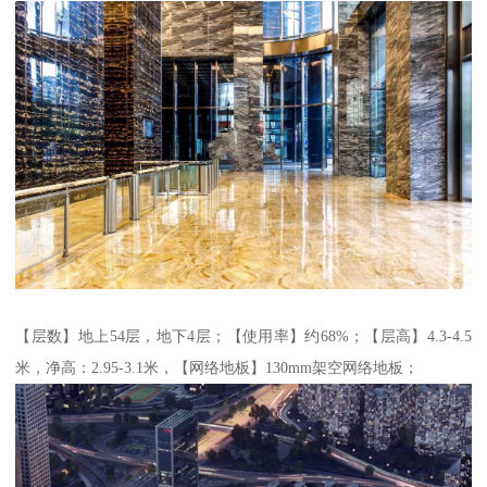
【层数】地上54层，地下4层；【使用率】约68%；【层高】4.3-4.5
米，净高：2.95-3.1米，【网络地板】130mm架空网络地板；