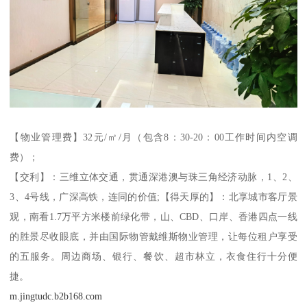
【物业管理费】32元/㎡/月（包含8：30-20：00工作时间内空调
费）；
【交利】：三维立体交通，贯通深港澳与珠三角经济动脉，1、2、
3、4号线，广深高铁，连同的价值;【得天厚的】：北享城市客厅景
观，南看1.7万平方米楼前绿化带，山、CBD、口岸、香港四点一线
的胜景尽收眼底，并由国际物管戴维斯物业管理，让每位租户享受
的五服务。周边商场、银行、餐饮、超市林立，衣食住行十分便
捷。
m.jingtudc.b2b168.com