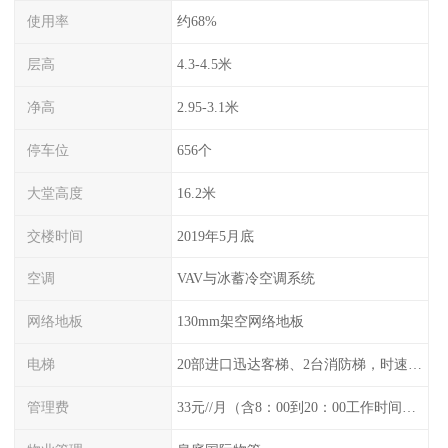
使用率
约68%
层高
4.3-4.5米
净高
2.95-3.1米
停车位
656个
大堂高度
16.2米
交楼时间
2019年5月底
空调
VAV与冰蓄冷空调系统
网络地板
130mm架空网络地板
电梯
20部进口迅达客梯、2台消防梯，时速6m/
管理费
33元//月（含8：00到20：00工作时间空调）