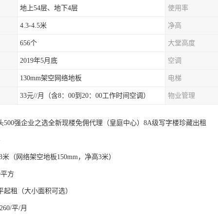
地上54层、地下4层
使用率
4.3-4.5米
净高
656个
大堂高度
2019年5月底
空调
130mm架空网络地板
电梯
33元//月（含8：00到20：00工作时间空调）
物业管理
巨头500强企业之选全新现楼免佣代理（皇庭中心）8A级写字楼珍藏出租
层
.3米（网络架空地板150mm，净高3米）
0平方
0平起租（大小面积可选）
260/平/月