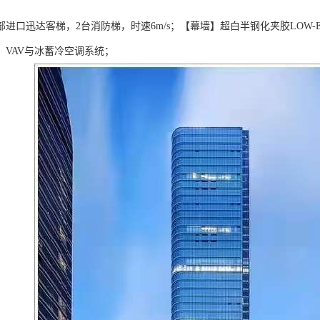
部进口迅达客梯，2台消防梯，时速6m/s；【幕墙】超白半钢化夹胶LOW
】VAV与冰蓄冷空调系统；