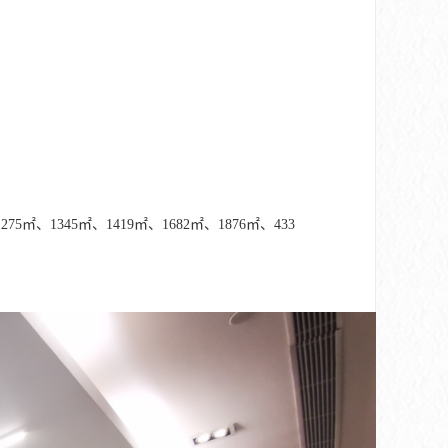
75㎡、1345㎡、1419㎡、1682㎡、1876㎡、433