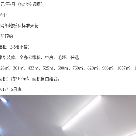
3元/平/月（包含空调费）
56个
：网络地板及标准天花
提前预约
出租（只租不售）
豪华装修、全办公家私、空房、毛坯、任选
6㎡、361㎡、433㎡、525㎡、680㎡、760㎡、829㎡、903㎡、1057㎡、12
面积：约2100㎡、面积自由组合。
017年5月底