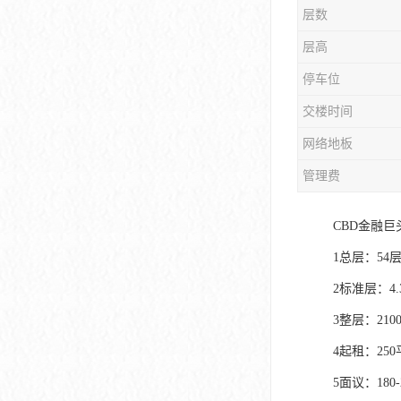
层数
大冲商务中心
层高
前海世茂大厦
停车位
皇庭中心
交楼时间
卓越世纪中心
网络地板
京基滨河时代大厦
管理费
科兴科学园
CBD金融
中国华润大厦
1总层：54
2标准层：4
华润前海大厦
3整层：210
前海金融中心
4起租：25
卓越前海壹号
5面议：180-